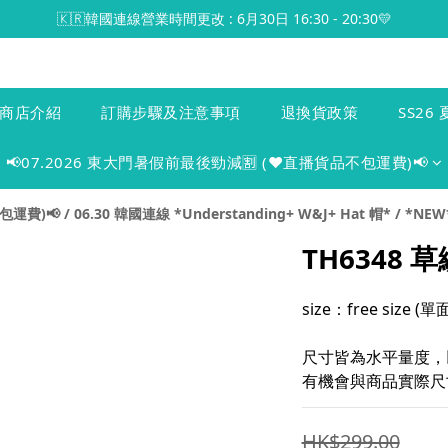
🇰🇷韓國連線營業時間更改 : 6月30日 16:30 - 20:30💛
商店介紹
訂購步驟及注意事項
退換貨政策
SS26 
📢07.2026 東大門暑假前最後勁減🈹 (♥️直播貨品不包運費)📢
包運費)📢
/
06.30 韓國連線 *Understanding+ W&J+ Hat 帽*
/
*NEW*
TH6348 
size：free size 
尺寸皆為水平量度，
有機會與商品實際尺寸
HK$299.00