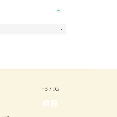
FB / IG
l.com