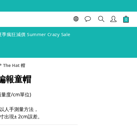
立即購買
夏季瘋狂減價 Summer Crazy Sale
 The Hat 帽
草編報童帽
(單面量度/cm單位)
以人手測量方法，
出現± 2cm誤差。