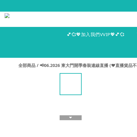
💕💞💖加入我們VVIP💖💕💞
全部商品
/
📢06.2026 東大門開季春裝連線直播 (♥️直播貨品不