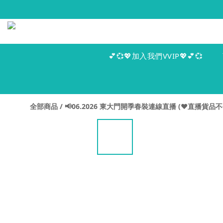
💕💞💖加入我們VVIP💖💕💞
全部商品
/
📢06.2026 東大門開季春裝連線直播 (♥️直播貨品不