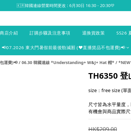
🇰🇷韓國連線營業時間更改 : 6月30日 16:30 - 20:30💛
商店介紹
訂購步驟及注意事項
退換貨政策
SS26 
📢07.2026 東大門暑假前最後勁減🈹 (♥️直播貨品不包運費)📢
包運費)📢
/
06.30 韓國連線 *Understanding+ W&J+ Hat 帽*
/
*NEW*
TH6350
size：free size 
尺寸皆為水平量度，
有機會與商品實際尺寸
HK$209.00