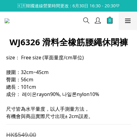
🇰🇷韓國連線營業時間更改 : 6月30日 16:30 - 20:30💛
WJ6326 滑料全橡筋腰繩休閑褲
size： Free size (單面量度/cm單位)
腰圍：32cm~45cm
臀圍：56cm
總長：101cm
成分： 레이온rayon90%, 나일론nylon10%
尺寸皆為水平量度，以人手測量方法，
有機會與商品實際尺寸出現± 2cm誤差。
HK$549.00