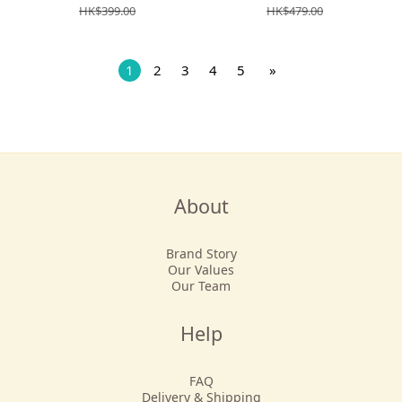
HK$399.00
HK$479.00
1
2
3
4
5
»
About
Brand Story
Our Values
Our Team
Help
FAQ
Delivery & Shipping