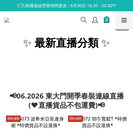
🇰🇷韓國連線營業時間更改 : 6月30日 16:30 - 20:30💛
✨
最新直播分類
✨
📢06.2026 東大門開季春裝連線直播
(♥️直播貨品不包運費)📢
🈹️特價🈹️
🈹️特價🈹️